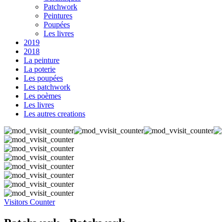
Patchwork
Peintures
Poupées
Les livres
2019
2018
La peinture
La poterie
Les poupées
Les patchwork
Les poèmes
Les livres
Les autres creations
Visitors Counter