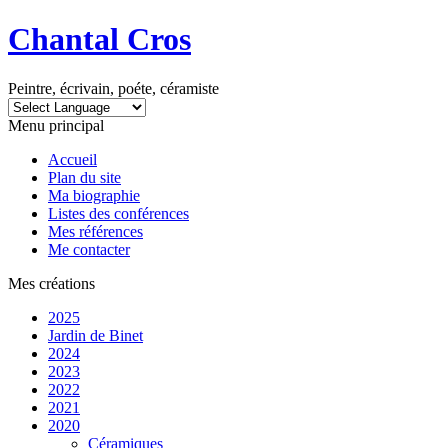
Chantal Cros
Peintre, écrivain, poéte, céramiste
Menu principal
Accueil
Plan du site
Ma biographie
Listes des conférences
Mes références
Me contacter
Mes créations
2025
Jardin de Binet
2024
2023
2022
2021
2020
Céramiques